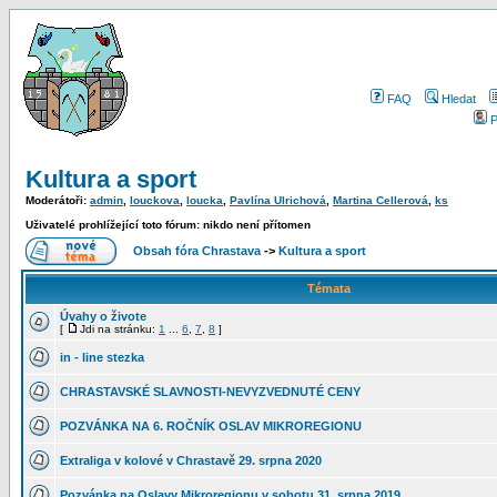
FAQ
Hledat
P
Kultura a sport
Moderátoři:
admin
,
louckova
,
loucka
,
Pavlína Ulrichová
,
Martina Cellerová
,
ks
Uživatelé prohlížející toto fórum: nikdo není přítomen
Obsah fóra Chrastava
->
Kultura a sport
Témata
Úvahy o živote
[
Jdi na stránku:
1
...
6
,
7
,
8
]
in - line stezka
CHRASTAVSKÉ SLAVNOSTI-NEVYZVEDNUTÉ CENY
POZVÁNKA NA 6. ROČNÍK OSLAV MIKROREGIONU
Extraliga v kolové v Chrastavě 29. srpna 2020
Pozvánka na Oslavy Mikroregionu v sobotu 31. srpna 2019