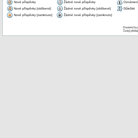
Nové příspěvky
Žádné nové příspěvky
Oznámen
Nové příspěvky [oblíbené]
Žádné nové příspěvky [oblíbené]
Důležité
Nové příspěvky [zamknuto]
Žádné nové příspěvky [zamknuto]
Powered by
Český překl