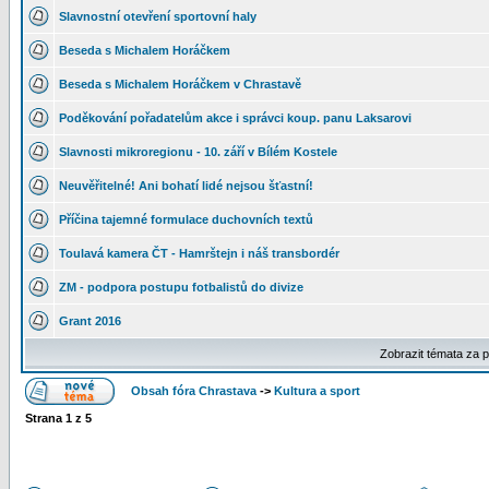
Slavnostní otevření sportovní haly
Beseda s Michalem Horáčkem
Beseda s Michalem Horáčkem v Chrastavě
Poděkování pořadatelům akce i správci koup. panu Laksarovi
Slavnosti mikroregionu - 10. září v Bílém Kostele
Neuvěřitelné! Ani bohatí lidé nejsou šťastní!
Příčina tajemné formulace duchovních textů
Toulavá kamera ČT - Hamrštejn i náš transbordér
ZM - podpora postupu fotbalistů do divize
Grant 2016
Zobrazit témata za 
Obsah fóra Chrastava
->
Kultura a sport
Strana
1
z
5