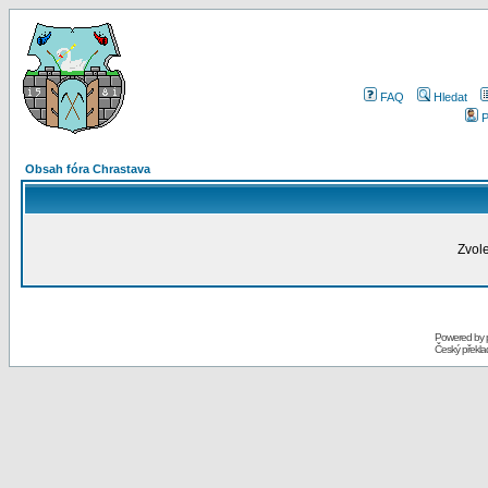
FAQ
Hledat
P
Obsah fóra Chrastava
Zvole
Powered by
Český překl