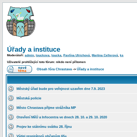
Úřady a instituce
Moderátoři:
admin
,
louckova
,
loucka
,
Pavlína Ulrichová
,
Martina Cellerová
,
ks
Uživatelé prohlížející toto fórum: nikdo není přítomen
Obsah fóra Chrastava
->
Úřady a instituce
Městský úřad bude pro veřejnost uzavřen dne 7.9. 2023
Městská policie
Město Chrastava přijme strážníka MP
Otevření MěÚ a Infocentra ve dnech 28. 10. a 29. 10. 2020
Projev ke státnímu svátku 28. říjnu
Výdej respirátorů občanům 65+