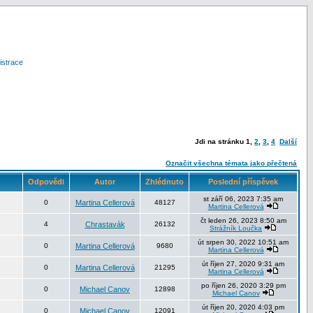
istrace
Jdi na stránku
1
,
2
,
3
,
4
Další
Označit všechna témata jako přečtená
Odpovědi
Autor
Zhlédnuto
Poslední příspěvek
st září 06, 2023 7:35 am
0
Martina Cellerová
48127
Martina Cellerová
čt leden 26, 2023 8:50 am
4
Chrastavák
26132
Strážník Loučka
út srpen 30, 2022 10:51 am
0
Martina Cellerová
9680
Martina Cellerová
út říjen 27, 2020 9:31 am
0
Martina Cellerová
21295
Martina Cellerová
po říjen 26, 2020 3:29 pm
0
Michael Canov
12898
Michael Canov
út říjen 20, 2020 4:03 pm
0
Michael Canov
12091