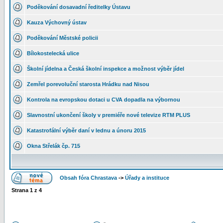
Poděkování dosavadní ředitelky Ústavu
Kauza Výchovný ústav
Poděkování Městské policii
Bílokostelecká ulice
Školní jídelna a Česká školní inspekce a možnost výběr jídel
Zemřel porevoluční starosta Hrádku nad Nisou
Kontrola na evropskou dotaci u CVA dopadla na výbornou
Slavnostní ukončení školy v premiéře nové televize RTM PLUS
Katastrofální výběr daní v lednu a únoru 2015
Okna Střelák čp. 715
Obsah fóra Chrastava
->
Úřady a instituce
Strana
1
z
4