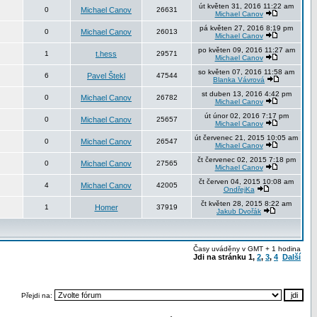
út květen 31, 2016 11:22 am
0
Michael Canov
26631
Michael Canov
pá květen 27, 2016 8:19 pm
0
Michael Canov
26013
Michael Canov
po květen 09, 2016 11:27 am
1
t.hess
29571
Michael Canov
so květen 07, 2016 11:58 am
6
Pavel Štekl
47544
Blanka Vávrová
st duben 13, 2016 4:42 pm
0
Michael Canov
26782
Michael Canov
út únor 02, 2016 7:17 pm
0
Michael Canov
25657
Michael Canov
út červenec 21, 2015 10:05 am
0
Michael Canov
26547
Michael Canov
čt červenec 02, 2015 7:18 pm
0
Michael Canov
27565
Michael Canov
čt červen 04, 2015 10:08 am
4
Michael Canov
42005
OndřejKa
čt květen 28, 2015 8:22 am
1
Homer
37919
Jakub Dvořák
Časy uváděny v GMT + 1 hodina
Jdi na stránku
1
,
2
,
3
,
4
Další
Přejdi na: