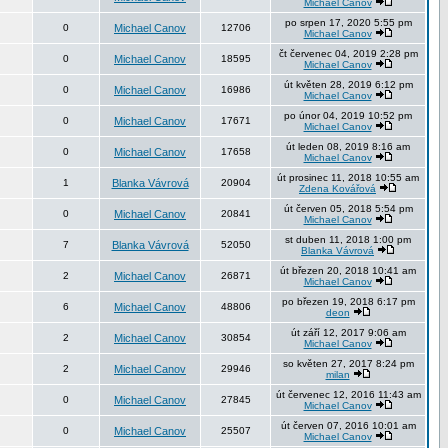
Michael Canov
po srpen 17, 2020 5:55 pm
0
Michael Canov
12706
Michael Canov
čt červenec 04, 2019 2:28 pm
0
Michael Canov
18595
Michael Canov
út květen 28, 2019 6:12 pm
0
Michael Canov
16986
Michael Canov
po únor 04, 2019 10:52 pm
0
Michael Canov
17671
Michael Canov
út leden 08, 2019 8:16 am
0
Michael Canov
17658
Michael Canov
út prosinec 11, 2018 10:55 am
1
Blanka Vávrová
20904
Zdena Kovářová
út červen 05, 2018 5:54 pm
0
Michael Canov
20841
Michael Canov
st duben 11, 2018 1:00 pm
7
Blanka Vávrová
52050
Blanka Vávrová
út březen 20, 2018 10:41 am
2
Michael Canov
26871
Michael Canov
po březen 19, 2018 6:17 pm
6
Michael Canov
48806
deon
út září 12, 2017 9:06 am
2
Michael Canov
30854
Michael Canov
so květen 27, 2017 8:24 pm
2
Michael Canov
29946
milan
út červenec 12, 2016 11:43 am
0
Michael Canov
27845
Michael Canov
út červen 07, 2016 10:01 am
0
Michael Canov
25507
Michael Canov