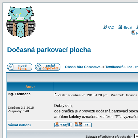
FAQ
Hledat
P
Dočasná parkovací plocha
Obsah fóra Chrastava
->
Textilanská ulice - 
Autor
Ing. Fadrhonc
Zaslal: st duben 25, 2018 4:20 pm
Předmět: Dočasná p
Dobrý den,
Založen: 3.6.2015
ode dneška je v provozu dočasná parkovací ploch
Příspěvky: 240
areálem kotelny označena značkou "P" a vyznačena 
Návrat nahoru
Zobrazit příspěvky z předchozích: