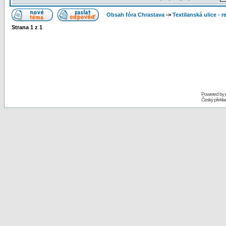
Obsah fóra Chrastava
->
Textilanská ulice - 
Strana
1
z
1
Powered by
Český překl