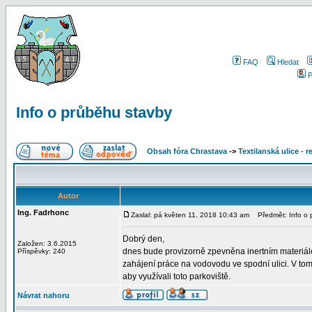
FAQ
Hledat
P
Info o průběhu stavby
Obsah fóra Chrastava
->
Textilanská ulice - 
Autor
Ing. Fadrhonc
Zaslal: pá květen 11, 2018 10:43 am
Předmět: Info o 
Dobrý den,
Založen: 3.6.2015
dnes bude provizorně zpevněna inertním materiálem
Příspěvky: 240
zahájení práce na vodovodu ve spodní ulici. V tom
aby využívali toto parkoviště.
Návrat nahoru