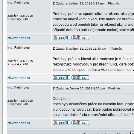
Ing. Fadrhonc
Zaslal: st květen 23, 2018 3:34 pm
Předmět:
Probíhají práce ve spodní ulici na rekonstrukci pl
Založen: 3.6.2015
práce na hlavní komunikaci, kde budou odstraňová
Příspěvky: 240
vodovodu a od pondělí také na rekonstrukci plynov
případě dobrého počasí (nebude mokro) také v pří
Návrat nahoru
Ing. Fadrhonc
Zaslal: čt květen 31, 2018 11:30 am
Předmět:
Probíhají práce v hlavní ulici, vodovod je v této ul
Založen: 3.6.2015
rekonstrukci vodovodu v prostřední ulici, které potr
Příspěvky: 240
sobotu také do spodní ulice a vše z přístupem od
Návrat nahoru
Ing. Fadrhonc
Zaslal: út červen 05, 2018 8:35 pm
Předmět:
Dobrý den,
Založen: 3.6.2015
dnes byly dokončeny práce na hlavním řadu plyno
Příspěvky: 240
plynovodu na novu část. Dále budou pokračovat pr
na vodovodních řadu v prostřední ulici a následn
Návrat nahoru