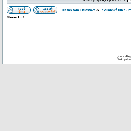
Zobrazit příspěvky z předchozích:
Obsah fóra Chrastava
->
Textilanská ulice - 
Strana
1
z
1
Powered by
Český překl