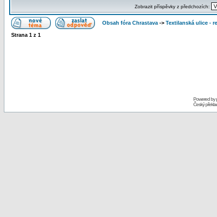
Zobrazit příspěvky z předchozích:
Obsah fóra Chrastava
->
Textilanská ulice - 
Strana
1
z
1
Powered by
Český překl