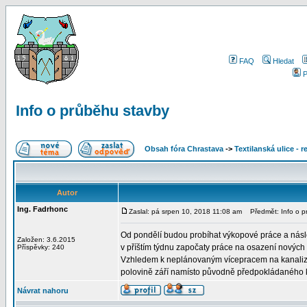
FAQ
Hledat
P
Info o průběhu stavby
Obsah fóra Chrastava
->
Textilanská ulice - 
Autor
Ing. Fadrhonc
Zaslal: pá srpen 10, 2018 11:08 am
Předmět: Info o p
Od pondělí budou probíhat výkopové práce a násle
Založen: 3.6.2015
v příštím týdnu započaty práce na osazení nových 
Příspěvky: 240
Vzhledem k neplánovaným vícepracem na kanaliz
polovině září namísto původně předpokládaného ko
Návrat nahoru