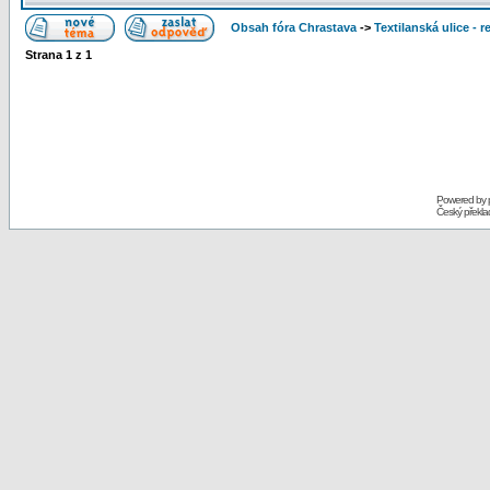
Obsah fóra Chrastava
->
Textilanská ulice - 
Strana
1
z
1
Powered by
Český překl