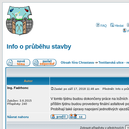
FAQ
Hledat
P
Info o průběhu stavby
Obsah fóra Chrastava
->
Textilanská ulice - 
Autor
Ing. Fadrhonc
Zaslal: po září 17, 2018 11:46 am
Předmět: Info o prů
V tomto týdnu budou dokončeny práce na ložních a
Založen: 3.6.2015
příštím týdnu budou provedeny finální asfaltové pov
Příspěvky: 240
Probíhají také úpravy napojení jednotlivých vjez
Návrat nahoru
Zobrazit příspěvky z předchozích: