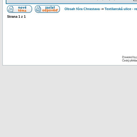
Obsah fóra Chrastava
->
Textilanská ulice - 
Strana
1
z
1
Powered by
Český překl