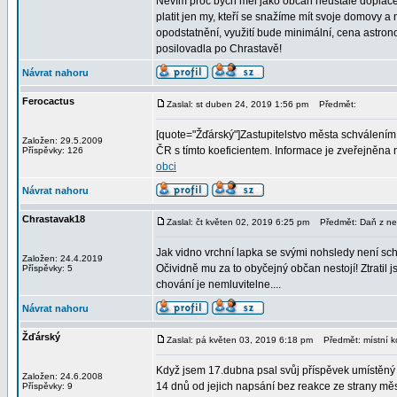
Nevím proč bych měl jako občan neustále doplácet
platit jen my, kteří se snažíme mít svoje domovy 
opodstatnění, využití bude minimální, cena astronom
posilovadla po Chrastavě!
Návrat nahoru
Ferocactus
Zaslal: st duben 24, 2019 1:56 pm
Předmět:
[quote="Žďárský"]Zastupitelstvo města schválením
Založen: 29.5.2009
ČR s tímto koeficientem. Informace je zveřejněna 
Příspěvky: 126
obci
Návrat nahoru
Chrastavak18
Zaslal: čt květen 02, 2019 6:25 pm
Předmět: Daň z nem
Jak vidno vrchní lapka se svými nohsledy není s
Založen: 24.4.2019
Očividně mu za to obyčejný občan nestojí! Ztratil 
Příspěvky: 5
chování je nemluvitelne....
Návrat nahoru
Žďárský
Zaslal: pá květen 03, 2019 6:18 pm
Předmět: místní ko
Když jsem 17.dubna psal svůj příspěvek umístěný 
Založen: 24.6.2008
14 dnů od jejich napsání bez reakce ze strany měst
Příspěvky: 9