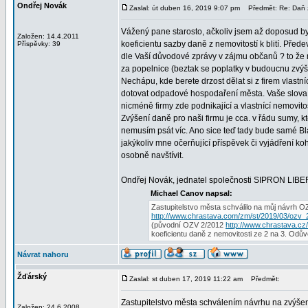
Ondřej Novák
Zaslal: út duben 16, 2019 9:07 pm
Předmět: Re: Daň z 
Vážený pane starosto, ačkoliv jsem až doposud b
Založen: 14.4.2011
koeficientu sazby daně z nemovitostí k blití. Pře
Příspěvky: 39
dle Vaší důvodové zprávy v zájmu občanů ? to že
za popelnice (beztak se poplatky v budoucnu zvýš
Nechápu, kde berete drzost dělat si z firem vlast
dotovat odpadové hospodaření města. Vaše slova o
nicméně firmy zde podnikající a vlastnící nemovit
Zvýšení daně pro naši firmu je cca. v řádu sumy, 
nemusím psát víc. Ano sice teď tady bude samé Bl
jakýkoliv mne očerňující příspěvek či vyjádření ko
osobně navštívit.
Ondřej Novák, jednatel společnosti SIPRON LIBERE
Michael Canov napsal:
Zastupitelstvo města schválilo na můj návrh 
http://www.chrastava.com/zm/st/2019/03/ozv
(původní OZV 2/2012
http://www.chrastava.cz/
koeficientu daně z nemovitosti ze 2 na 3. Odů
Návrat nahoru
Žďárský
Zaslal: st duben 17, 2019 11:22 am
Předmět:
Zastupitelstvo města schválením návrhu na zvýšen
Založen: 24.6.2008