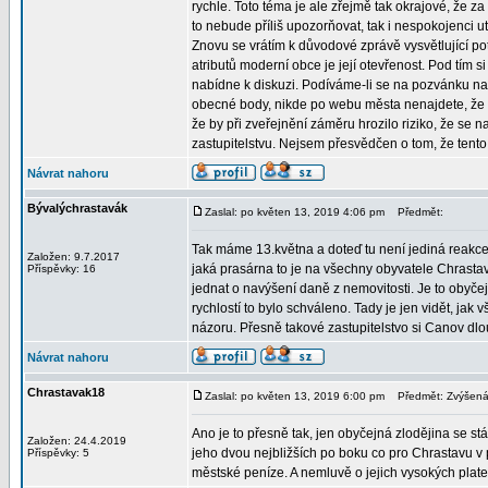
rychle. Toto téma je ale zřejmě tak okrajové, že za
to nebude příliš upozorňovat, tak i nespokojenci ut
Znovu se vrátím k důvodové zprávě vysvětlující po
atributů moderní obce je její otevřenost. Pod tím 
nabídne k diskuzi. Podíváme-li se na pozvánku na
obecné body, nikde po webu města nenajdete, že 
že by při zveřejnění záměru hrozilo riziko, že se 
zastupitelstvu. Nejsem přesvědčen o tom, že tento
Návrat nahoru
Bývalýchrastavák
Zaslal: po květen 13, 2019 4:06 pm
Předmět:
Tak máme 13.května a doteď tu není jediná reakce 
Založen: 9.7.2017
jaká prasárna to je na všechny obyvatele Chrast
Příspěvky: 16
jednat o navýšení daně z nemovitosti. Je to obyčejn
rychlostí to bylo schváleno. Tady je jen vidět, jak
názoru. Přesně takové zastupitelstvo si Canov dlou
Návrat nahoru
Chrastavak18
Zaslal: po květen 13, 2019 6:00 pm
Předmět: Zvýšená 
Ano je to přesně tak, jen obyčejná zlodějina se st
Založen: 24.4.2019
jeho dvou nejbližších po boku co pro Chrastavu v p
Příspěvky: 5
městské peníze. A nemluvě o jejich vysokých plate