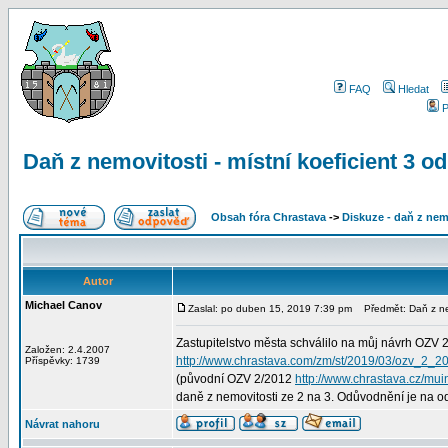
FAQ
Hledat
P
Daň z nemovitosti - místní koeficient 3 o
Obsah fóra Chrastava
->
Diskuze - daň z nem
Autor
Michael Canov
Zaslal: po duben 15, 2019 7:39 pm
Předmět: Daň z nemo
Zastupitelstvo města schválilo na můj návrh OZV 
Založen: 2.4.2007
http://www.chrastava.com/zm/st/2019/03/ozv_2_2
Příspěvky: 1739
(původní OZV 2/2012
http://www.chrastava.cz/muin
daně z nemovitosti ze 2 na 3. Odůvodnění je na 
Návrat nahoru