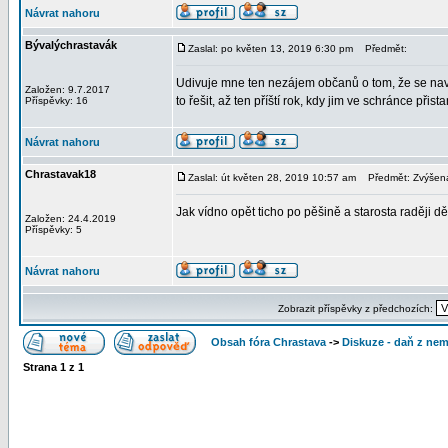
Návrat nahoru
Bývalýchrastavák
Zaslal: po květen 13, 2019 6:30 pm
Předmět:
Udivuje mne ten nezájem občanů o tom, že se navýš
Založen: 9.7.2017
to řešit, až ten příští rok, kdy jim ve schránce přis
Příspěvky: 16
Návrat nahoru
Chrastavak18
Zaslal: út květen 28, 2019 10:57 am
Předmět: Zvýšená 
Jak vídno opět ticho po pěšině a starosta raději d
Založen: 24.4.2019
Příspěvky: 5
Návrat nahoru
Zobrazit příspěvky z předchozích:
Obsah fóra Chrastava
->
Diskuze - daň z nem
Strana
1
z
1