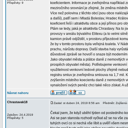
koeficientem. Informace je zveřejněna například 
Příspěvky: 9
meziročního srovnání je zřejmé, že změna místníh
Více než polovina z těchto obcí jsou obce nalézaj
a další), patří sem i Mladá Boleslav, Hradec Králo
koeficient řeší i atraktivitu obce a její přínos pro 
Ptám se tedy, jaká je atraktivita Chrastavy. Na to
provozy v areálu bývalého Elitexu (a to velmi sil
kamion právě odjížděl, v prostoru příjezdové kom
že by v tomto prostoru byla veřejná toaleta. V Nádr
prachu, nárůstu dopravy. Další stavba haly vyrůs
důvodové zprávě se hovoří o snaze být moderním
Jako obyvatel města a plátce daně z nemovitých v
prospěch obyvatel města). Potřebujeme venkovní klu
využitelnost venkovní ledové plochy zřejmě nebud
registru smluv je zveřejněna smlouva na 1,7 mil. K
zvýšením místního koecientu daně z nemovitých věc
vynaložení svých peněz chci také něco získat. A uži
Návrat nahoru
Chrastavak18
Zaslal: st duben 24, 2019 8:56 am
Předmět: Zvýšená d
Čekal jsem, že když uběhl týden od posledního ko
Založen: 24.4.2019
Asi se pan starosta rozhodl vyčkat až se na vše
Příspěvky: 5
tuhých ovcí co si nechá vše líbit a uvěří všem nes