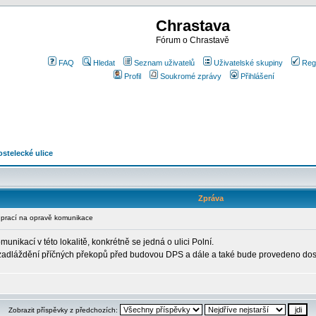
Chrastava
Fórum o Chrastavě
FAQ
Hledat
Seznam uživatelů
Uživatelské skupiny
Reg
Profil
Soukromé zprávy
Přihlášení
stelecké ulice
Zpráva
prací na opravě komunikace
ikací v této lokalitě, konkrétně se jedná o ulici Polní.
í zadláždění příčných překopů před budovou DPS a dále a také bude provedeno do
Zobrazit příspěvky z předchozích: