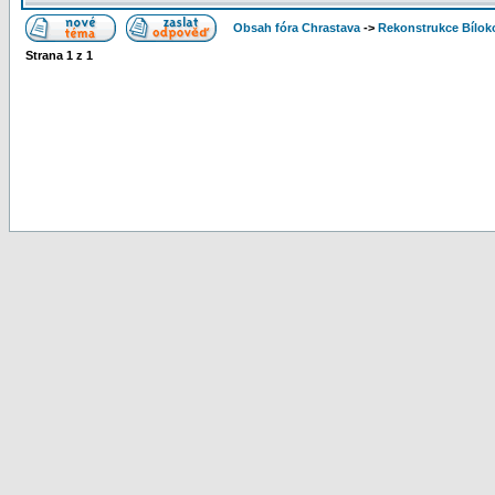
Obsah fóra Chrastava
->
Rekonstrukce Bíloko
Strana
1
z
1