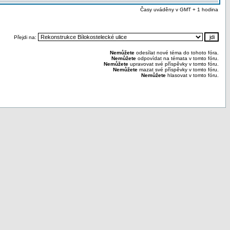
Časy uváděny v GMT + 1 hodina
Přejdi na:
Nemůžete
odesílat nové téma do tohoto fóra.
Nemůžete
odpovídat na témata v tomto fóru.
Nemůžete
upravovat své příspěvky v tomto fóru.
Nemůžete
mazat své příspěvky v tomto fóru.
Nemůžete
hlasovat v tomto fóru.