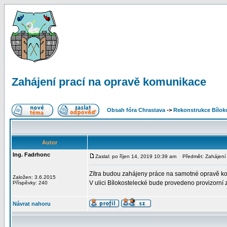
Zahájení prací na opravě komunikace
Obsah fóra Chrastava
->
Rekonstrukce Bíloko
Autor
Ing. Fadrhonc
Zaslal: po říjen 14, 2019 10:39 am
Předmět: Zahájení 
Zítra budou zahájeny práce na samotné opravě komun
Založen: 3.6.2015
V ulici Bílokostelecké bude provedeno provizorn
Příspěvky: 240
Návrat nahoru