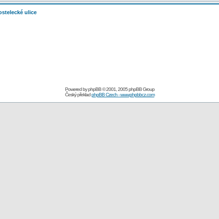
stelecké ulice
Powered by
phpBB
© 2001, 2005 phpBB Group
Český překlad
phpBB Czech - www.phpbbcz.com