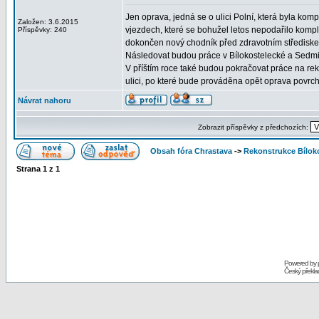
Jen oprava, jedná se o ulici Polní, která byla ko
Založen: 3.6.2015
vjezdech, které se bohužel letos nepodařilo komple
Příspěvky: 240
dokončen nový chodník před zdravotním střediske
Následovat budou práce v Bílokostelecké a Sedmi
V příštím roce také budou pokračovat práce na rek
ulici, po které bude prováděna opět oprava povrc
Návrat nahoru
Zobrazit příspěvky z předchozích:
Obsah fóra Chrastava
->
Rekonstrukce Bíloko
Strana
1
z
1
Powered by
Český překl