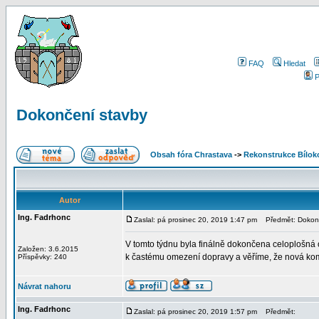
FAQ
Hledat
P
Dokončení stavby
Obsah fóra Chrastava
->
Rekonstrukce Bíloko
Autor
Ing. Fadrhonc
Zaslal: pá prosinec 20, 2019 1:47 pm
Předmět: Dokonč
V tomto týdnu byla finálně dokončena celoplošná
Založen: 3.6.2015
k častému omezení dopravy a věříme, že nová kom
Příspěvky: 240
Návrat nahoru
Ing. Fadrhonc
Zaslal: pá prosinec 20, 2019 1:57 pm
Předmět: