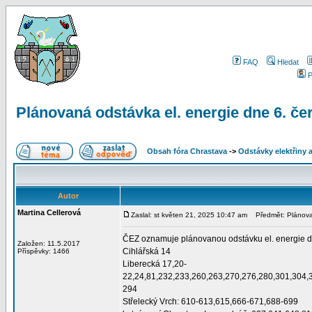
FAQ
Hledat
P
Plánovaná odstávka el. energie dne 6. če
Obsah fóra Chrastava
->
Odstávky elektřiny 
Autor
Martina Cellerová
Zaslal: st květen 21, 2025 10:47 am
Předmět: Plánovan
ČEZ oznamuje plánovanou odstávku el. energie dne
Založen: 11.5.2017
Cihlářská 14
Příspěvky: 1466
Liberecká 17,20-
22,24,81,232,233,260,263,270,276,280,301,304,3
294
Střelecký Vrch: 610-613,615,666-671,688-699