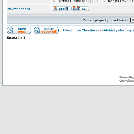
kat, území Chrastava I: parcelní č. 627,641,648,8
Návrat nahoru
Zobrazit příspěvky z předchozích:
Obsah fóra Chrastava
->
Odstávky elektřiny 
Strana
1
z
1
Powered by
Český překl