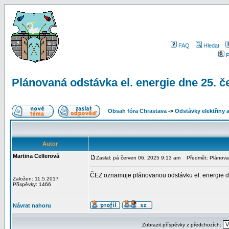
FAQ
Hledat
P
Plánovaná odstávka el. energie dne 25. č
Obsah fóra Chrastava
->
Odstávky elektřiny 
Autor
Martina Cellerová
Zaslal: pá červen 06, 2025 9:13 am
Předmět: Plánovaná
ČEZ oznamuje plánovanou odstávku el. energie dne
Založen: 11.5.2017
Příspěvky: 1466
Návrat nahoru
Zobrazit příspěvky z předchozích: