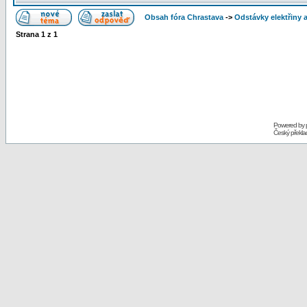
Obsah fóra Chrastava
->
Odstávky elektřiny 
Strana
1
z
1
Powered by
Český překl