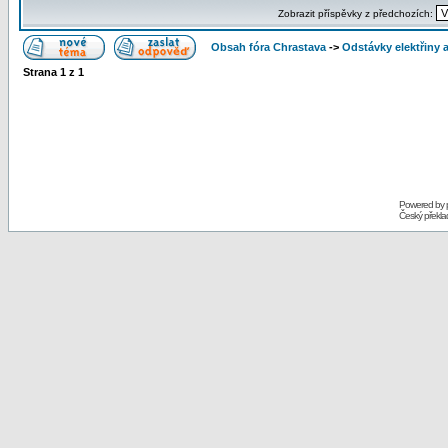
Zobrazit příspěvky z předchozích:
Obsah fóra Chrastava
->
Odstávky elektřiny 
Strana
1
z
1
Powered by
Český překl