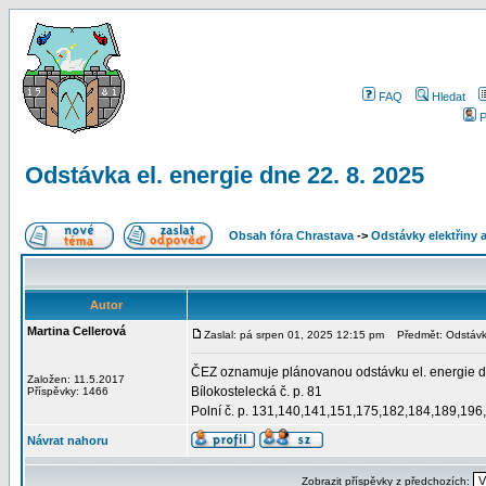
FAQ
Hledat
P
Odstávka el. energie dne 22. 8. 2025
Obsah fóra Chrastava
->
Odstávky elektřiny 
Autor
Martina Cellerová
Zaslal: pá srpen 01, 2025 12:15 pm
Předmět: Odstávka
ČEZ oznamuje plánovanou odstávku el. energie dne
Založen: 11.5.2017
Bílokostelecká č. p. 81
Příspěvky: 1466
Polní č. p. 131,140,141,151,175,182,184,189,19
Návrat nahoru
Zobrazit příspěvky z předchozích: