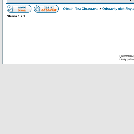
Obsah fóra Chrastava
->
Odstávky elektřiny 
Strana
1
z
1
Powered by
Český překl