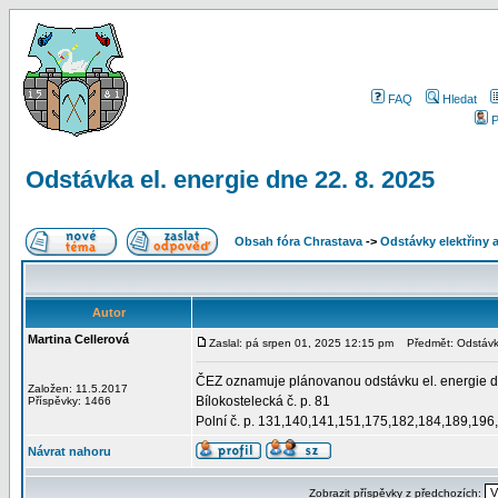
FAQ
Hledat
P
Odstávka el. energie dne 22. 8. 2025
Obsah fóra Chrastava
->
Odstávky elektřiny 
Autor
Martina Cellerová
Zaslal: pá srpen 01, 2025 12:15 pm
Předmět: Odstávka
ČEZ oznamuje plánovanou odstávku el. energie dne
Založen: 11.5.2017
Bílokostelecká č. p. 81
Příspěvky: 1466
Polní č. p. 131,140,141,151,175,182,184,189,19
Návrat nahoru
Zobrazit příspěvky z předchozích: