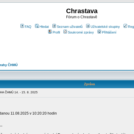
Chrastava
Fórum o Chrastavě
FAQ
Hledat
Seznam uživatelů
Uživatelské skupiny
Reg
Profil
Soukromé zprávy
Přihlášení
strahy ČHMÚ
Zpráva
 ČHMÚ 14. - 15. 8. 2025
ydanou 11.08.2025 v 10:20:20 hodin
__