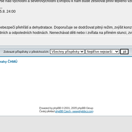
výše nad východní a severovýchodní Evropou k nám bude zesilovat přiliv teplého vz
__
5.8. 24:00
ebezpečí přehřátí a dehydratace. Doporučuje se dodržovat pitný režim, zvýšit ko
dních a odpoledních hodinách. Nenechávat děti nebo i zvířata na přímém slunci, z
Zobrazit příspěvky z předchozích:
strahy ČHMÚ
Powered by
phpBB
© 2001, 2005 phpBB Group
Český překlad
phpBB Czech - www.phpbbcz.com