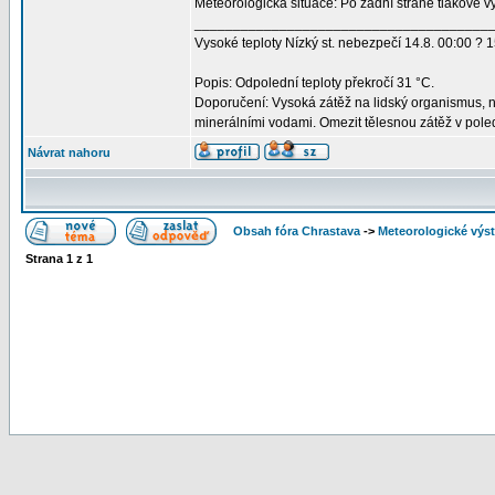
Meteorologická situace: Po zadní straně tlakové 
______________________________________
Vysoké teploty Nízký st. nebezpečí 14.8. 00:00 ? 1
Popis: Odpolední teploty překročí 31 °C.
Doporučení: Vysoká zátěž na lidský organismus, n
minerálními vodami. Omezit tělesnou zátěž v pole
Návrat nahoru
Obsah fóra Chrastava
->
Meteorologické vý
Strana
1
z
1