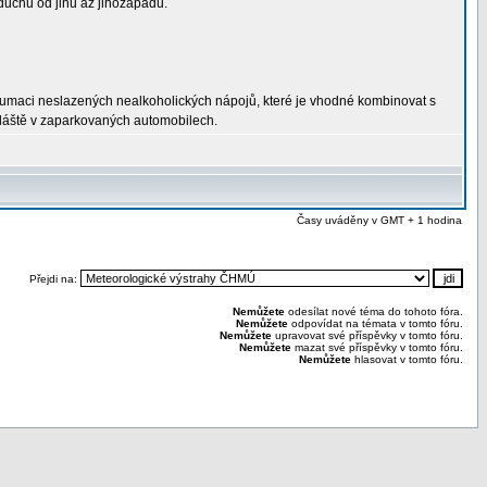
duchu od jihu až jihozápadu.
nzumaci neslazených nealkoholických nápojů, které je vhodné kombinovat s
vláště v zaparkovaných automobilech.
Časy uváděny v GMT + 1 hodina
Přejdi na:
Nemůžete
odesílat nové téma do tohoto fóra.
Nemůžete
odpovídat na témata v tomto fóru.
Nemůžete
upravovat své příspěvky v tomto fóru.
Nemůžete
mazat své příspěvky v tomto fóru.
Nemůžete
hlasovat v tomto fóru.