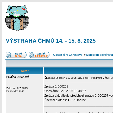
VÝSTRAHA ČHMÚ 14. - 15. 8. 2025
Obsah fóra Chrastava
->
Meteorologické vý
Autor
Pavlína Ulrichová
Zaslal: út srpen 12, 2025 11:34 am
Předmět: VÝSTRAHA
Zpráva č. 000258
Založen: 8.7.2015
Odesláno: 12.8.2025 10:38:27
Příspěvky: 332
Zpráva aktualizuje předchozí zprávu č. 000257 v
Územní platnost: ORP Liberec
______________________________________