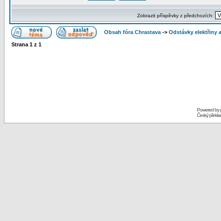
Zobrazit příspěvky z předchozích:
Obsah fóra Chrastava
->
Odstávky elektřiny 
Strana
1
z
1
Powered by
Český překl