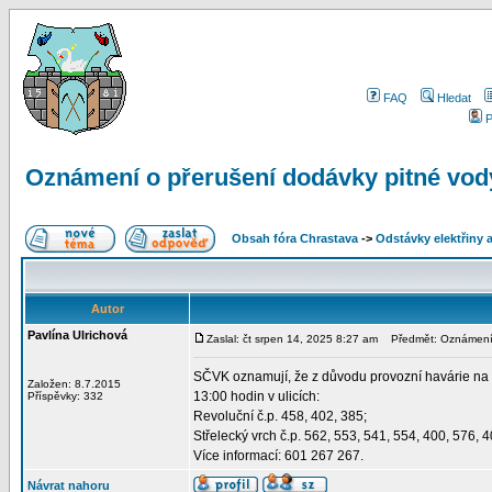
FAQ
Hledat
P
Oznámení o přerušení dodávky pitné vody 
Obsah fóra Chrastava
->
Odstávky elektřiny 
Autor
Pavlína Ulrichová
Zaslal: čt srpen 14, 2025 8:27 am
Předmět: Oznámení o
SČVK oznamují, že z důvodu provozní havárie na v
Založen: 8.7.2015
13:00 hodin v ulicích:
Příspěvky: 332
Revoluční č.p. 458, 402, 385;
Střelecký vrch č.p. 562, 553, 541, 554, 400, 576, 
Více informací: 601 267 267.
Návrat nahoru