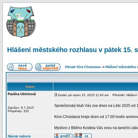
Hlášení městského rozhlasu v pátek 15. 
Obsah fóra Chrastava
->
Hlášení městského 
Autor
Pavlína Ulrichová
Zaslal: pá srpen 15, 2025 11:43 am
Předmět: Hlášení m
Společenský klub Vás zve dnes na Léto 2025 od 
Založen: 8.7.2015
Příspěvky: 332
Kino Chrastava hraje dnes od 17:00 hodin ani
Myslivci z Bílého Kostela Vás zvou na taneční zá
Návrat nahoru