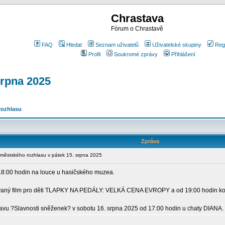
Chrastava
Fórum o Chrastavě
FAQ
Hledat
Seznam uživatelů
Uživatelské skupiny
Reg
Profil
Soukromé zprávy
Přihlášení
srpna 2025
rozhlasu
Zpráva
ěstského rozhlasu v pátek 15. srpna 2025
18:00 hodin na louce u hasičského muzea.
movaný film pro děti TLAPKY NA PEDÁLY: VELKÁ CENA EVROPY a od 19:00 hodin 
bavu ?Slavnosti sněženek? v sobotu 16. srpna 2025 od 17:00 hodin u chaty DIANA.