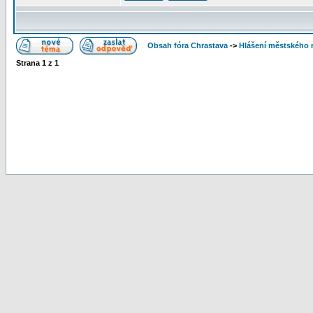
Obsah fóra Chrastava
->
Hlášení městského 
Strana
1
z
1