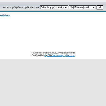
Zobrazit příspěvky z předchozích:
rozhlasu
Powered by
phpBB
© 2001, 2005 phpBB Group
Český překlad
phpBB Czech - www.phpbbcz.com