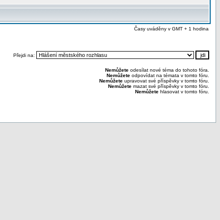
Časy uváděny v GMT + 1 hodina
Přejdi na:
Nemůžete
odesílat nové téma do tohoto fóra.
Nemůžete
odpovídat na témata v tomto fóru.
Nemůžete
upravovat své příspěvky v tomto fóru.
Nemůžete
mazat své příspěvky v tomto fóru.
Nemůžete
hlasovat v tomto fóru.