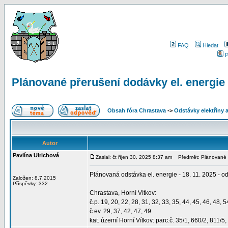
FAQ
Hledat
P
Plánované přerušení dodávky el. energie 
Obsah fóra Chrastava
->
Odstávky elektřiny 
Autor
Pavlína Ulrichová
Zaslal: čt říjen 30, 2025 8:37 am
Předmět: Plánované př
Plánovaná odstávka el. energie - 18. 11. 2025 - o
Založen: 8.7.2015
Příspěvky: 332
Chrastava, Horní Vítkov:
č.p. 19, 20, 22, 28, 31, 32, 33, 35, 44, 45, 46, 48, 5
č.ev. 29, 37, 42, 47, 49
kat. území Horní Vítkov: parc.č. 35/1, 660/2, 811/5,