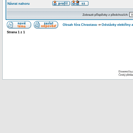
Návrat nahoru
Zobrazit příspěvky z předchozích:
Obsah fóra Chrastava
->
Odstávky elektřiny 
Strana
1
z
1
Powered by
Český překl