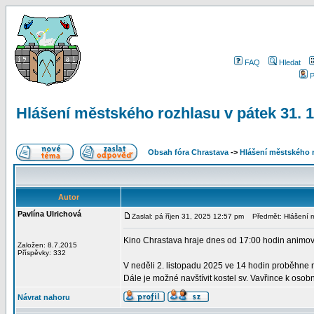
FAQ
Hledat
P
Hlášení městského rozhlasu v pátek 31. 1
Obsah fóra Chrastava
->
Hlášení městského 
Autor
Pavlína Ulrichová
Zaslal: pá říjen 31, 2025 12:57 pm
Předmět: Hlášení mě
Kino Chrastava hraje dnes od 17:00 hodin animo
Založen: 8.7.2015
Příspěvky: 332
V neděli 2. listopadu 2025 ve 14 hodin proběhne
Dále je možné navštívit kostel sv. Vavřince k oso
Návrat nahoru