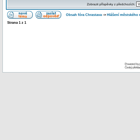
Zobrazit příspěvky z předchozích:
Obsah fóra Chrastava
->
Hlášení městského 
Strana
1
z
1
Powered by
Český překl