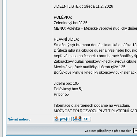
JÍDELNÍ LÍSTEK : Středa 11.2. 2026
POLÉVKA:
Zeleninový boršč 35,-
MENU: Polévka + Mexické vepřové nudličky dušen
HLAVNÍ JÍDLA:
Smažený sýr brambor domácí tatarská omáčka 13
Drůbeží játra na cibulce dušená rýže nebo housko
Vepřové maso na česneku bramborové špalíčky šp
Zabíjačkový guláš houskový knedlík syrová cibule
Mexické vepřové nudličky dušená rýže 125,-
Borůvkové kynuté knedlíky skořicový cukr šlehačk
Jídelní box 10,-
Polévkový box 5,-
Příbor 5,-
Informace o alergenech podáme na vyžádání.
MOŽNOST PŘI ROZVOZU PLATIT PLATEBNÍ KA
Návrat nahoru
Zobrazit příspěvky z předchozích: