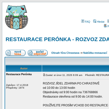
FAQ
Hledat
P
RESTAURACE PERÓNKA - ROZVOZ ZDAR
Obsah fóra Chrastava
->
Nabídka restaurací
Autor
Restaurace Perónka
Zaslal: st únor 11, 2026 8:09 am
Předmět: RESTAURA
ROZVOZ JÍDEL ZDARMA PO CHRASTAVĚ
Založen: 17.4.2018
od 10:00 do 13:00 hodin
Příspěvky: 1974
Objednávky od 9:00 hodin na 736768866
Restaurace otevřena od 9:00 do 14:00 hodin.
POUŽÍVEJTE PROSÍM VCHOD DO RESTAURCE 