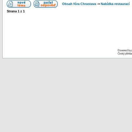
Obsah fóra Chrastava
->
Nabídka restaurací
Strana
1
z
1
Powered by
Český překl