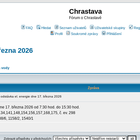
Chrastava
Fórum o Chrastavě
FAQ
Hledat
Seznam uživatelů
Uživatelské skupiny
Reg
Profil
Soukromé zprávy
Přihlášení
řezna 2026
a vody
Zpráva
dstávka el. energie dne 17. března 2026
ne 17. března 2026 od 7:30 hod. do 15:30 hod.
,134,141,148,154,156,157,168,175, č. ev. 298
38/6, 1158/2, 1540/1
Zobrazit příspěvky z předchozích: