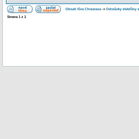
Obsah fóra Chrastava
->
Odstávky elektřiny 
Strana
1
z
1