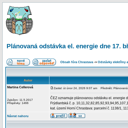
Plánovaná odstávka el. energie dne 17. b
Obsah fóra Chrastava
->
Odstávky elektřiny 
Autor
Martina Cellerová
Zaslal: út únor 24, 2026 9:07 am
Předmět: Plánovaná o
ČEZ oznamuje plánovanou odstávku el. energie d
Založen: 11.5.2017
Frýdlantská č. p. 10,11,32,82,85,92,93,94,95,107
Příspěvky: 1466
kat. území Horní Chrastava: parcelní č. 1138/1, 11
Návrat nahoru