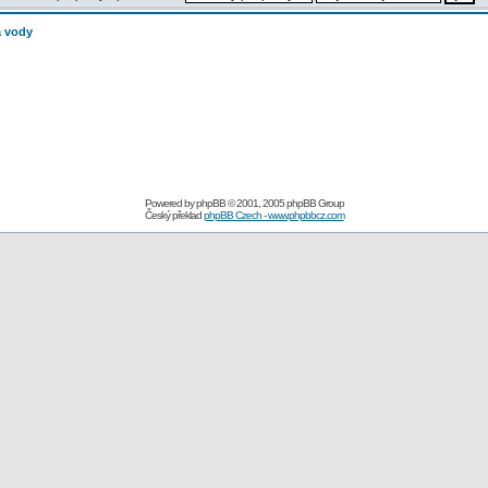
a vody
Powered by
phpBB
© 2001, 2005 phpBB Group
Český překlad
phpBB Czech - www.phpbbcz.com