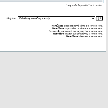
Časy uváděny v GMT + 1 hodina
Přejdi na:
Nemůžete
odesílat nové téma do tohoto fóra.
Nemůžete
odpovídat na témata v tomto fóru.
Nemůžete
upravovat své příspěvky v tomto fóru.
Nemůžete
mazat své příspěvky v tomto fóru.
Nemůžete
hlasovat v tomto fóru.