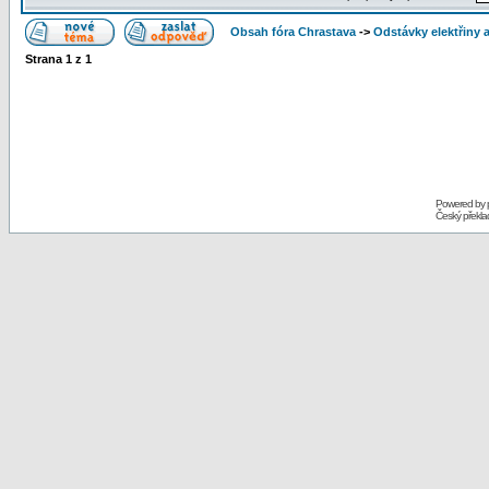
Obsah fóra Chrastava
->
Odstávky elektřiny 
Strana
1
z
1
Powered by
Český překl