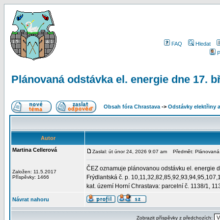
FAQ
Hledat
P
Plánovaná odstávka el. energie dne 17. b
Obsah fóra Chrastava
->
Odstávky elektřiny 
Autor
Martina Cellerová
Zaslal: út únor 24, 2026 9:07 am
Předmět: Plánovaná o
ČEZ oznamuje plánovanou odstávku el. energie d
Založen: 11.5.2017
Frýdlantská č. p. 10,11,32,82,85,92,93,94,95,107
Příspěvky: 1466
kat. území Horní Chrastava: parcelní č. 1138/1, 11
Návrat nahoru
Zobrazit příspěvky z předchozích: