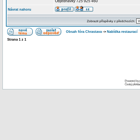
Objednávky 725 925 460
Návrat nahoru
Zobrazit příspěvky z předchozích:
Obsah fóra Chrastava
->
Nabídka restaurací
Strana
1
z
1
Powered by
Český překl