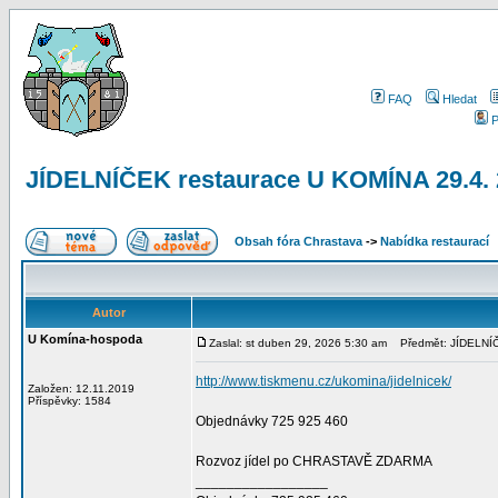
FAQ
Hledat
P
JÍDELNÍČEK restaurace U KOMÍNA 29.4
Obsah fóra Chrastava
->
Nabídka restaurací
Autor
U Komína-hospoda
Zaslal: st duben 29, 2026 5:30 am
Předmět: JÍDELNÍČ
http://www.tiskmenu.cz/ukomina/jidelnicek/
Založen: 12.11.2019
Příspěvky: 1584
Objednávky 725 925 460
Rozvoz jídel po CHRASTAVĚ ZDARMA
_________________