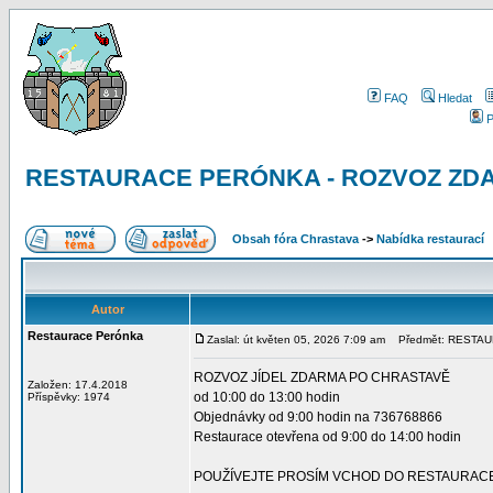
FAQ
Hledat
P
RESTAURACE PERÓNKA - ROZVOZ ZDAR
Obsah fóra Chrastava
->
Nabídka restaurací
Autor
Restaurace Perónka
Zaslal: út květen 05, 2026 7:09 am
Předmět: RESTAU
ROZVOZ JÍDEL ZDARMA PO CHRASTAVĚ
Založen: 17.4.2018
od 10:00 do 13:00 hodin
Příspěvky: 1974
Objednávky od 9:00 hodin na 736768866
Restaurace otevřena od 9:00 do 14:00 hodin
POUŽÍVEJTE PROSÍM VCHOD DO RESTAURACE