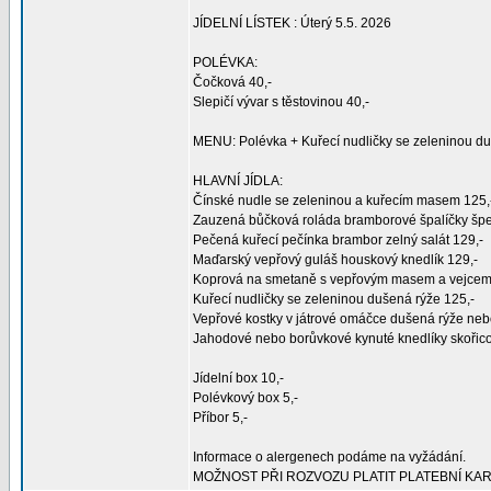
JÍDELNÍ LÍSTEK : Úterý 5.5. 2026
POLÉVKA:
Čočková 40,-
Slepičí vývar s těstovinou 40,-
MENU: Polévka + Kuřecí nudličky se zeleninou du
HLAVNÍ JÍDLA:
Čínské nudle se zeleninou a kuřecím masem 125,
Zauzená bůčková roláda bramborové špalíčky špe
Pečená kuřecí pečínka brambor zelný salát 129,-
Maďarský vepřový guláš houskový knedlík 129,-
Koprová na smetaně s vepřovým masem a vejcem 
Kuřecí nudličky se zeleninou dušená rýže 125,-
Vepřové kostky v játrové omáčce dušená rýže neb
Jahodové nebo borůvkové kynuté knedlíky skořico
Jídelní box 10,-
Polévkový box 5,-
Příbor 5,-
Informace o alergenech podáme na vyžádání.
MOŽNOST PŘI ROZVOZU PLATIT PLATEBNÍ KA