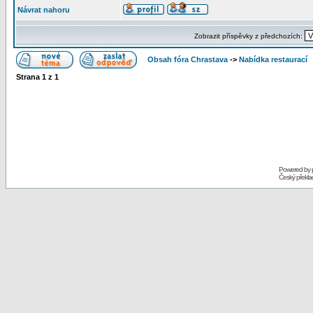
Návrat nahoru
Zobrazit příspěvky z předchozích:
Obsah fóra Chrastava
->
Nabídka restaurací
Strana
1
z
1
Powered by
Český překl