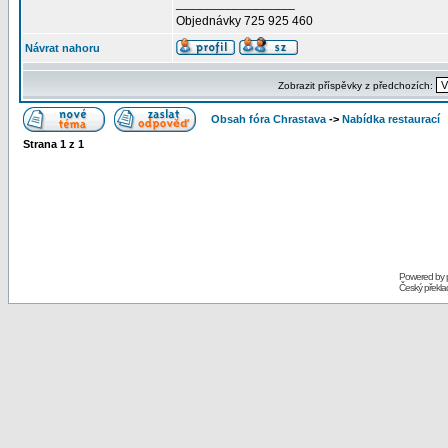
_________________
Objednávky 725 925 460
Návrat nahoru
Zobrazit příspěvky z předchozích:
Obsah fóra Chrastava
->
Nabídka restaurací
Strana
1
z
1
Powered by
Český překl