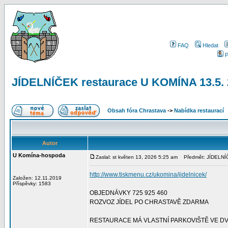
FAQ
Hledat
P
JÍDELNÍČEK restaurace U KOMÍNA 13.5
Obsah fóra Chrastava
->
Nabídka restaurací
Autor
U Komína-hospoda
Zaslal: st květen 13, 2026 5:25 am
Předmět: JÍDELNÍČ
http://www.tiskmenu.cz/ukomina/jidelnicek/
Založen: 12.11.2019
Příspěvky: 1583
OBJEDNÁVKY 725 925 460
ROZVOZ JÍDEL PO CHRASTAVĚ ZDARMA
RESTAURACE MÁ VLASTNÍ PARKOVIŠTĚ VE D