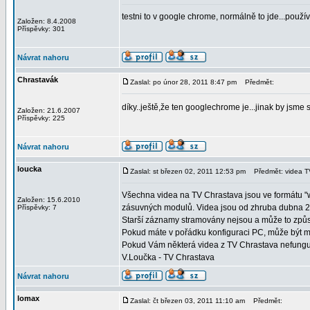
testni to v google chrome, normálně to jde...pou
Založen: 8.4.2008
Příspěvky: 301
Návrat nahoru
Chrastavák
Zaslal: po únor 28, 2011 8:47 pm
Předmět:
díky..ještě,že ten googlechrome je...jinak by jsme 
Založen: 21.6.2007
Příspěvky: 225
Návrat nahoru
loucka
Zaslal: st březen 02, 2011 12:53 pm
Předmět: videa T
Všechna videa na TV Chrastava jsou ve formátu "w
Založen: 15.6.2010
zásuvných modulů. Videa jsou od zhruba dubna 200
Příspěvky: 7
Starší záznamy stramovány nejsou a může to způso
Pokud máte v pořádku konfiguraci PC, může být m
Pokud Vám některá videa z TV Chrastava nefungují 
V.Loučka - TV Chrastava
Návrat nahoru
lomax
Zaslal: čt březen 03, 2011 11:10 am
Předmět: