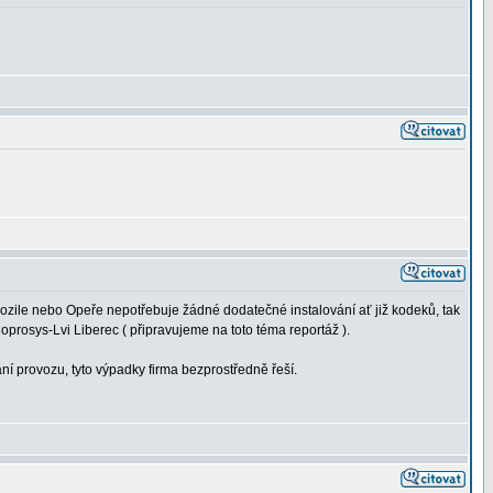
ozile nebo Opeře nepotřebuje žádné dodatečné instalování ať již kodeků, tak
rosys-Lvi Liberec ( připravujeme na toto téma reportáž ).
provozu, tyto výpadky firma bezprostředně řeší.