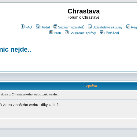
Chrastava
Fórum o Chrastavě
FAQ
Hledat
Seznam uživatelů
Uživatelské skupiny
Reg
Profil
Soukromé zprávy
Přihlášení
ic nejde..
Zpráva
idea z Chrastavského webu...nic nejde..
 videa z našeho webu...díky za info..