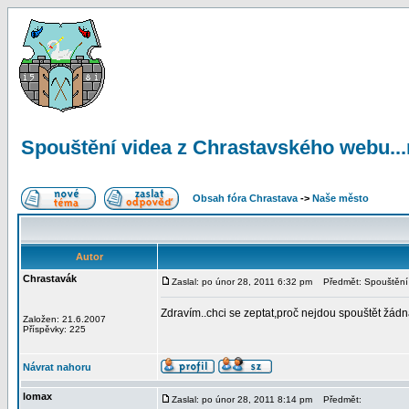
Spouštění videa z Chrastavského webu...n
Obsah fóra Chrastava
->
Naše město
Autor
Chrastavák
Zaslal: po únor 28, 2011 6:32 pm
Předmět: Spouštění v
Zdravím..chci se zeptat,proč nejdou spouštět žádná
Založen: 21.6.2007
Příspěvky: 225
Návrat nahoru
lomax
Zaslal: po únor 28, 2011 8:14 pm
Předmět: