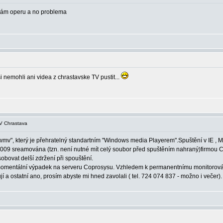
žívám operu a no problema
si nemohli ani videa z chrastavske TV pustit...
V Chrastava
mv", který je přehratelný standartním "Windows media Playerem".Spuštění v IE , M
9 sreamována (tzn. není nutné mít celý soubor před spuštěním nahraný)firmou Cop
bovat delší zdržení při spouštění.
omentální výpadek na serveru Coprosysu. Vzhledem k permanentnímu monitorování 
a ostatní ano, prosím abyste mi hned zavolali ( tel. 724 074 837 - možno i večer).