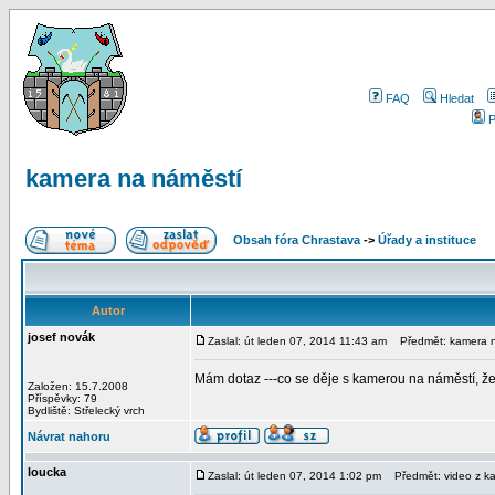
FAQ
Hledat
P
kamera na náměstí
Obsah fóra Chrastava
->
Úřady a instituce
Autor
josef novák
Zaslal: út leden 07, 2014 11:43 am
Předmět: kamera n
Mám dotaz ---co se děje s kamerou na náměstí, že 
Založen: 15.7.2008
Příspěvky: 79
Bydliště: Střelecký vrch
Návrat nahoru
loucka
Zaslal: út leden 07, 2014 1:02 pm
Předmět: video z ka