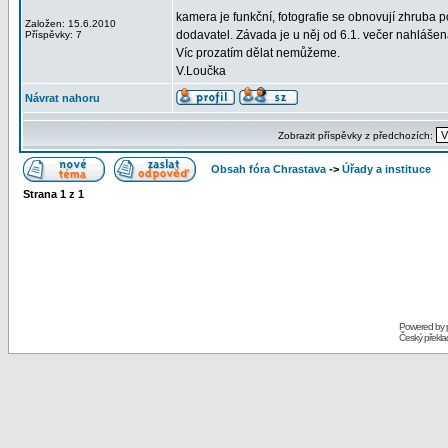
kamera je funkční, fotografie se obnovují zhruba 
Založen: 15.6.2010
dodavatel. Závada je u něj od 6.1. večer nahláše
Příspěvky: 7
Víc prozatím dělat nemůžeme.
V.Loučka
Návrat nahoru
Zobrazit příspěvky z předchozích:
Obsah fóra Chrastava
->
Úřady a instituce
Strana
1
z
1
Powered by
Český překl