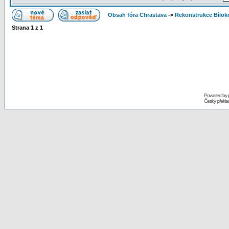
Obsah fóra Chrastava
->
Rekonstrukce Bíloko
Strana
1
z
1
Powered by
Český překl