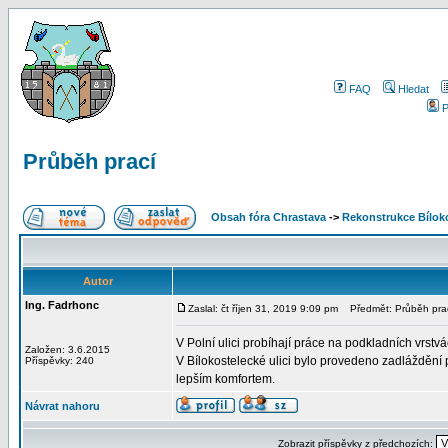
FAQ
Hledat
P
Průběh prací
Obsah fóra Chrastava
->
Rekonstrukce Bíloko
Autor
Ing. Fadrhonc
Zaslal: čt říjen 31, 2019 9:09 pm
Předmět: Průběh pra
V Polní ulici probíhají práce na podkladních vrst
Založen: 3.6.2015
V Bílokostelecké ulici bylo provedeno zadláždění
Příspěvky: 240
lepším komfortem.
Návrat nahoru
Zobrazit příspěvky z předchozích: