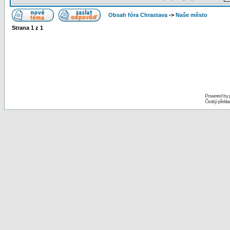
Obsah fóra Chrastava
->
Naše město
Strana
1
z
1
Powered by
Český překl