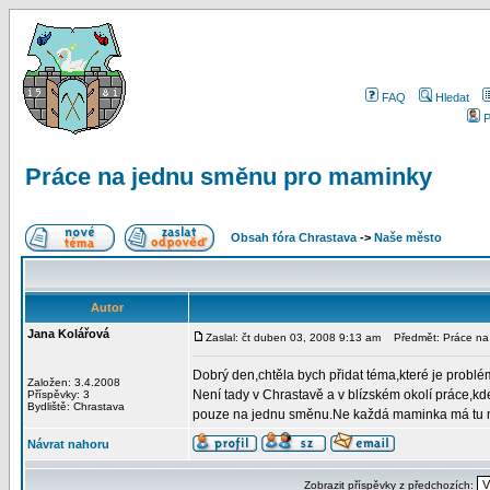
FAQ
Hledat
P
Práce na jednu směnu pro maminky
Obsah fóra Chrastava
->
Naše město
Autor
Jana Kolářová
Zaslal: čt duben 03, 2008 9:13 am
Předmět: Práce na 
Dobrý den,chtěla bych přidat téma,které je problém
Založen: 3.4.2008
Není tady v Chrastavě a v blízském okolí práce,kd
Příspěvky: 3
Bydliště: Chrastava
pouze na jednu směnu.Ne každá maminka má tu možn
Návrat nahoru
Zobrazit příspěvky z předchozích: