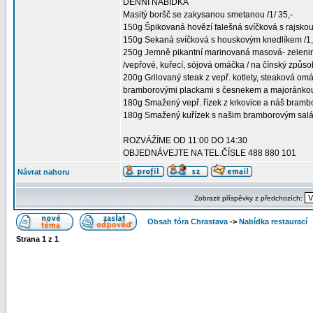
DENNÍ NABÍDKA
Masitý boršč se zakysanou smetanou /1/ 35,-
150g Špikovaná hovězí falešná svíčková s rajskou
150g Sekaná svíčková s houskovým knedlíkem /1,3
250g Jemně pikantní marinovaná masová- zelen
/vepřové, kuřecí, sójová omáčka / na čínský způs
200g Grilovaný steak z vepř. kotlety, steaková om
bramborovými plackami s česnekem a majoránkou
180g Smažený vepř. řízek z krkovice a náš brambo
180g Smažený kuřízek s našim bramborovým salá
ROZVÁŽÍME OD 11:00 DO 14:30
OBJEDNÁVEJTE NA TEL.ČÍSLE 488 880 101
Návrat nahoru
Zobrazit příspěvky z předchozích:
Obsah fóra Chrastava
->
Nabídka restaurací
Strana
1
z
1