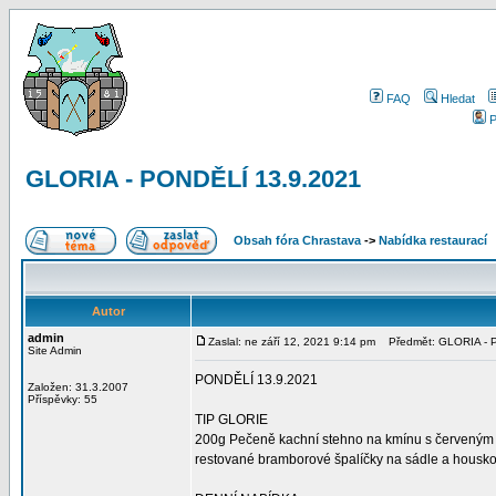
FAQ
Hledat
P
GLORIA - PONDĚLÍ 13.9.2021
Obsah fóra Chrastava
->
Nabídka restaurací
Autor
admin
Zaslal: ne září 12, 2021 9:14 pm
Předmět: GLORIA - 
Site Admin
PONDĚLÍ 13.9.2021
Založen: 31.3.2007
Příspěvky: 55
TIP GLORIE
200g Pečeně kachní stehno na kmínu s červeným 
restované bramborové špalíčky na sádle a houskový