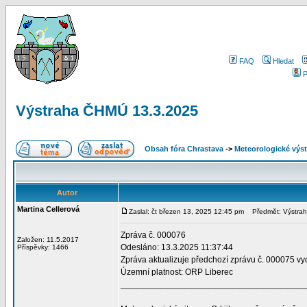
FAQ
Hledat
P
Výstraha ČHMÚ 13.3.2025
Obsah fóra Chrastava
->
Meteorologické vý
Autor
Martina Cellerová
Zaslal: čt březen 13, 2025 12:45 pm
Předmět: Výstrah
Zpráva č. 000076
Založen: 11.5.2017
Odesláno: 13.3.2025 11:37:44
Příspěvky: 1466
Zpráva aktualizuje předchozí zprávu č. 000075 v
Územní platnost: ORP Liberec
______________________________________