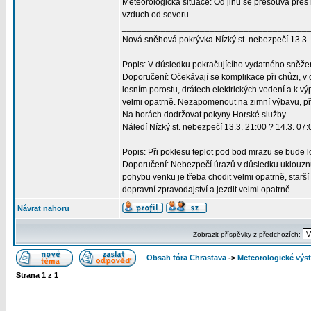
Meteorologická situace: Od jihu se přesouvá přes 
vzduch od severu.
______________________________________
Nová sněhová pokrývka Nízký st. nebezpečí 13.3. 
Popis: V důsledku pokračujícího vydatného sněž
Doporučení: Očekávají se komplikace při chůzi, 
lesním porostu, drátech elektrických vedení a k vý
velmi opatrně. Nezapomenout na zimní výbavu, při
Na horách dodržovat pokyny Horské služby.
Náledí Nízký st. nebezpečí 13.3. 21:00 ? 14.3. 07:
Popis: Při poklesu teplot pod bod mrazu se bude l
Doporučení: Nebezpečí úrazů v důsledku uklouznu
pohybu venku je třeba chodit velmi opatrně, starš
dopravní zpravodajství a jezdit velmi opatrně.
Návrat nahoru
Zobrazit příspěvky z předchozích:
Obsah fóra Chrastava
->
Meteorologické vý
Strana
1
z
1