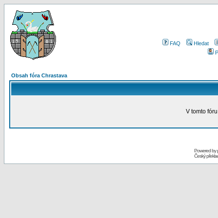
FAQ
Hledat
P
Obsah fóra Chrastava
V tomto fóru
Powered by
Český překl