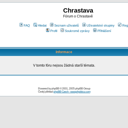
Chrastava
Fórum o Chrastavě
FAQ
Hledat
Seznam uživatelů
Uživatelské skupiny
Reg
Profil
Soukromé zprávy
Přihlášení
Informace
V tomto fóru nejsou žádná starší témata.
Powered by
phpBB
© 2001, 2005 phpBB Group
Český překlad
phpBB Czech - www.phpbbcz.com