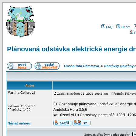
FAQ
Hledat
P
Plánovaná odstávka elektrické energie dn
Obsah fóra Chrastava
->
Odstávky elektřiny 
Autor
Martina Cellerová
Zaslal: st květen 21, 2025 10:48 am
Předmět: Plánovan
ČEZ oznamuje plánovanou odstávku el. energie dn
Založen: 11.5.2017
Andělská Hora 3,5,6
Příspěvky: 1465
kat. území AH u Chrastavy: parcelní č. 120/1, 120/
Návrat nahoru
Zobrazit příspěvky z předchozích: