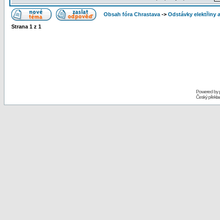
Obsah fóra Chrastava
->
Odstávky elektřiny 
Strana
1
z
1
Powered by
Český překl