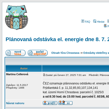
FAQ
Hledat
P
Plánovaná odstávka el. energie dne 8. 7. 
Obsah fóra Chrastava
->
Odstávky elektřiny 
Autor
Martina Cellerová
Zaslal: pá červen 27, 2025 7:01 am
Předmět: Plánovaná
ČEZ oznamuje plánovanou odstávku el. energie 8. 7
Založen: 11.5.2017
Frýdlantská č. p. 11,32,85,93,107,134,141
Příspěvky: 1466
kat. území Horní Chrastava: parcelní č. 1025/3
a od 8:30 hod. do 15:00 hod. parcelní č. 603/6, 6
Návrat nahoru