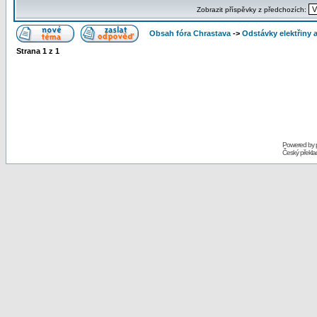
Zobrazit příspěvky z předchozích:
Obsah fóra Chrastava
->
Odstávky elektřiny 
Strana
1
z
1
Powered by
Český překl