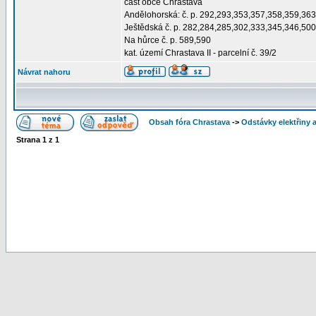
část obce Chrastava
Andělohorská: č. p. 292,293,353,357,358,359,3
Ještědská č. p. 282,284,285,302,333,345,346,50
Na hůrce č. p. 589,590
kat. území Chrastava II - parcelní č. 39/2
Návrat nahoru
Obsah fóra Chrastava
->
Odstávky elektřiny 
Strana
1
z
1