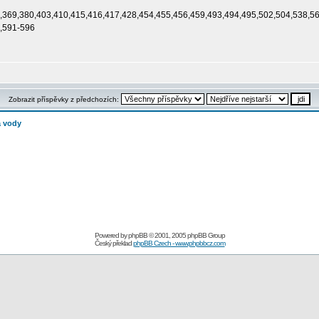
63,369,380,403,410,415,416,417,428,454,455,456,459,493,494,495,502,504,538,5
0,591-596
Zobrazit příspěvky z předchozích:
a vody
Powered by
phpBB
© 2001, 2005 phpBB Group
Český překlad
phpBB Czech - www.phpbbcz.com