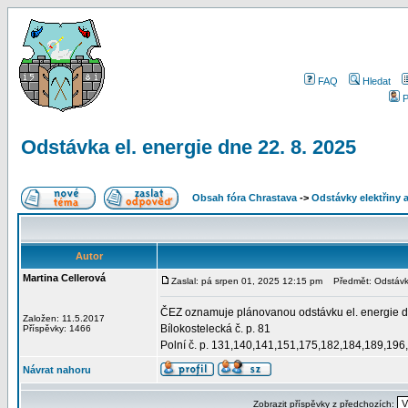
FAQ
Hledat
P
Odstávka el. energie dne 22. 8. 2025
Obsah fóra Chrastava
->
Odstávky elektřiny 
Autor
Martina Cellerová
Zaslal: pá srpen 01, 2025 12:15 pm
Předmět: Odstávka
ČEZ oznamuje plánovanou odstávku el. energie dne
Založen: 11.5.2017
Bílokostelecká č. p. 81
Příspěvky: 1466
Polní č. p. 131,140,141,151,175,182,184,189,19
Návrat nahoru
Zobrazit příspěvky z předchozích: