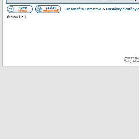
Obsah fóra Chrastava
->
Odstávky elektřiny 
Strana
1
z
1
Powered by
Český překl