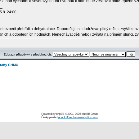
výše nad východní a severovýchodní Evropou k nám bude zesilovat přiliv teplého vz
__
5.8. 24:00
ebezpečí přehřátí a dehydratace. Doporučuje se dodržovat pitný režim, zvýšit ko
dních a odpoledních hodinách. Nenechávat děti nebo i zvířata na přímém slunci, z
Zobrazit příspěvky z předchozích:
strahy ČHMÚ
Powered by
phpBB
© 2001, 2005 phpBB Group
Český překlad
phpBB Czech - www.phpbbcz.com