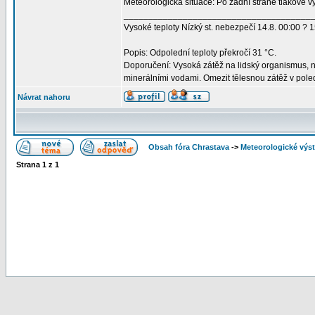
Meteorologická situace: Po zadní straně tlakové 
______________________________________
Vysoké teploty Nízký st. nebezpečí 14.8. 00:00 ? 1
Popis: Odpolední teploty překročí 31 °C.
Doporučení: Vysoká zátěž na lidský organismus, n
minerálními vodami. Omezit tělesnou zátěž v pole
Návrat nahoru
Obsah fóra Chrastava
->
Meteorologické vý
Strana
1
z
1