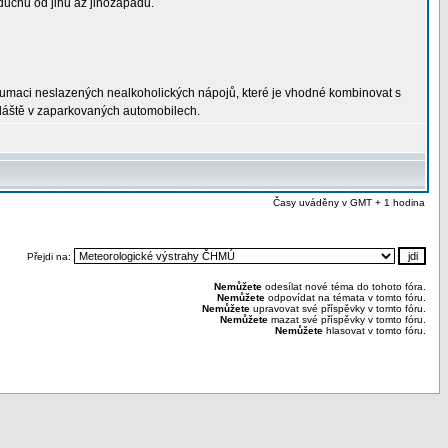
duchu od jihu až jihozápadu.
nzumaci neslazených nealkoholických nápojů, které je vhodné kombinovat s
vláště v zaparkovaných automobilech.
Časy uváděny v GMT + 1 hodina
Přejdi na:
Nemůžete
odesílat nové téma do tohoto fóra.
Nemůžete
odpovídat na témata v tomto fóru.
Nemůžete
upravovat své příspěvky v tomto fóru.
Nemůžete
mazat své příspěvky v tomto fóru.
Nemůžete
hlasovat v tomto fóru.