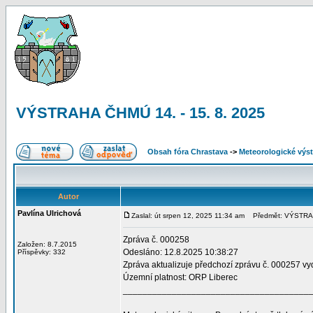
VÝSTRAHA ČHMÚ 14. - 15. 8. 2025
Obsah fóra Chrastava
->
Meteorologické vý
Autor
Pavlína Ulrichová
Zaslal: út srpen 12, 2025 11:34 am
Předmět: VÝSTRAHA
Zpráva č. 000258
Založen: 8.7.2015
Odesláno: 12.8.2025 10:38:27
Příspěvky: 332
Zpráva aktualizuje předchozí zprávu č. 000257 v
Územní platnost: ORP Liberec
______________________________________