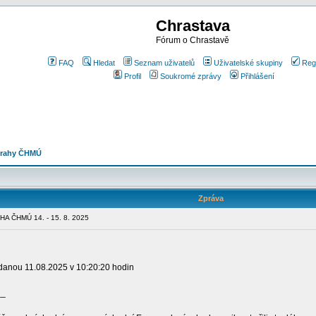
Chrastava
Fórum o Chrastavě
FAQ
Hledat
Seznam uživatelů
Uživatelské skupiny
Reg
Profil
Soukromé zprávy
Přihlášení
strahy ČHMÚ
Zpráva
 ČHMÚ 14. - 15. 8. 2025
ydanou 11.08.2025 v 10:20:20 hodin
__