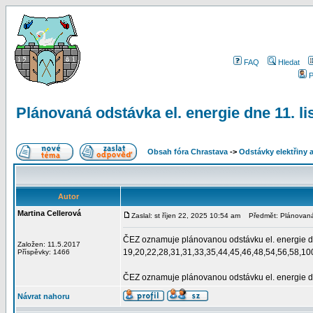
FAQ
Hledat
P
Plánovaná odstávka el. energie dne 11. l
Obsah fóra Chrastava
->
Odstávky elektřiny 
Autor
Martina Cellerová
Zaslal: st říjen 22, 2025 10:54 am
Předmět: Plánovaná o
ČEZ oznamuje plánovanou odstávku el. energie dne
Založen: 11.5.2017
19,20,22,28,31,31,33,35,44,45,46,48,54,56,58,100 
Příspěvky: 1466
ČEZ oznamuje plánovanou odstávku el. energie dne 
Návrat nahoru