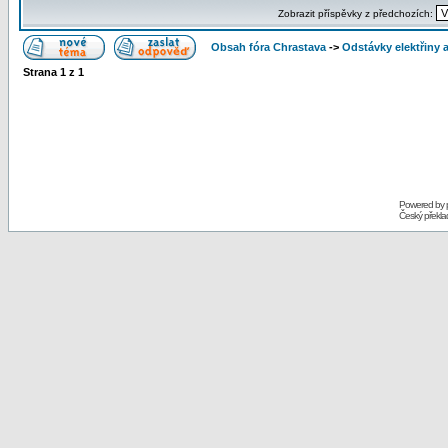
Zobrazit příspěvky z předchozích:
Obsah fóra Chrastava
->
Odstávky elektřiny 
Strana
1
z
1
Powered by
Český překl