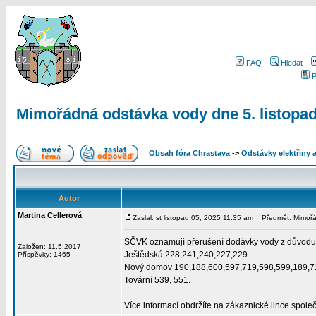
FAQ
Hledat
P
Mimořádná odstávka vody dne 5. listopa
Obsah fóra Chrastava
->
Odstávky elektřiny 
Autor
Martina Cellerová
Zaslal: st listopad 05, 2025 11:35 am
Předmět: Mimořád
SČVK oznamují přerušení dodávky vody z důvodu p
Založen: 11.5.2017
Ještědská 228,241,240,227,229
Příspěvky: 1465
Nový domov 190,188,600,597,719,598,599,189,7
Tovární 539, 551.
Více informací obdržíte na zákaznické lince spole