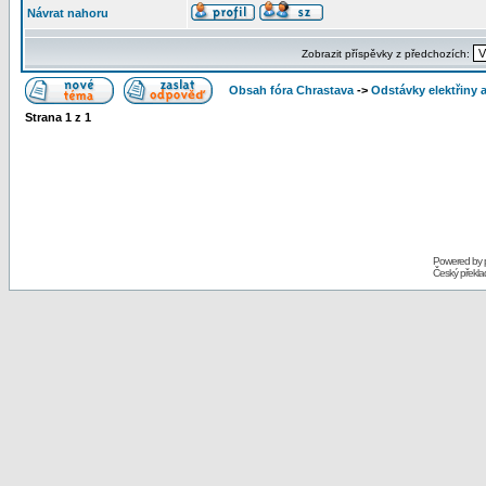
Návrat nahoru
Zobrazit příspěvky z předchozích:
Obsah fóra Chrastava
->
Odstávky elektřiny 
Strana
1
z
1
Powered by
Český překl