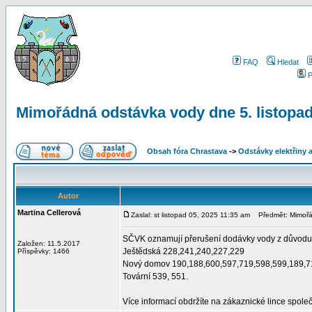
FAQ
Hledat
P
Mimořádná odstávka vody dne 5. listopa
Obsah fóra Chrastava
->
Odstávky elektřiny 
Autor
Martina Cellerová
Zaslal: st listopad 05, 2025 11:35 am
Předmět: Mimořád
SČVK oznamují přerušení dodávky vody z důvodu p
Založen: 11.5.2017
Ještědská 228,241,240,227,229
Příspěvky: 1466
Nový domov 190,188,600,597,719,598,599,189,7
Tovární 539, 551.
Více informací obdržíte na zákaznické lince spole