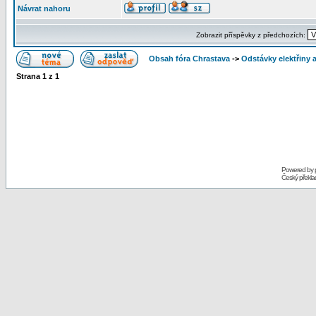
Návrat nahoru
Zobrazit příspěvky z předchozích:
Obsah fóra Chrastava
->
Odstávky elektřiny 
Strana
1
z
1
Powered by
Český překl