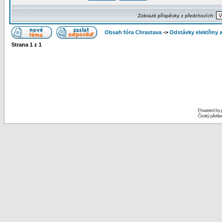
Zobrazit příspěvky z předchozích:
Obsah fóra Chrastava
->
Odstávky elektřiny 
Strana
1
z
1
Powered by
Český překl