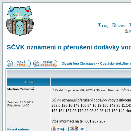
FAQ
Hledat
P
SČVK oznámení o přerušení dodávky vod
Obsah fóra Chrastava
->
Odstávky elektřiny 
Autor
Martina Cellerová
Zaslal: út prosinec 09, 2025 9:30 am
Předmět: SČVK oz
SČVK oznamují přerušení dodávky vody z důvodu p
Založen: 11.5.2017
298,5,120,10,148,150,94,16,13,155,143,85,11,14
Příspěvky: 1466
158,154,157,93,170,82,95,32,25,147,169,142,Hor
Více informací na tel. 601 267 267.
Návrat nahoru