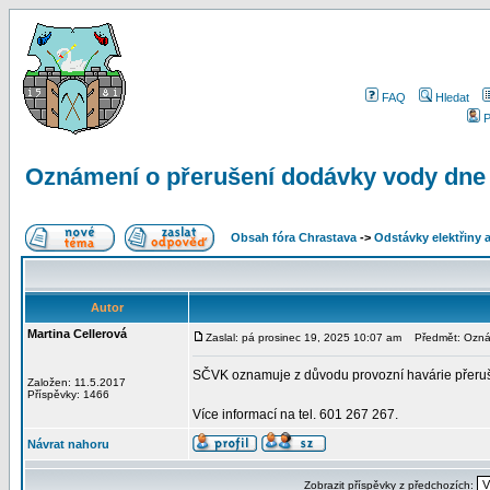
FAQ
Hledat
P
Oznámení o přerušení dodávky vody dne 
Obsah fóra Chrastava
->
Odstávky elektřiny 
Autor
Martina Cellerová
Zaslal: pá prosinec 19, 2025 10:07 am
Předmět: Oznám
SČVK oznamuje z důvodu provozní havárie přeruše
Založen: 11.5.2017
Příspěvky: 1466
Více informací na tel. 601 267 267.
Návrat nahoru
Zobrazit příspěvky z předchozích: