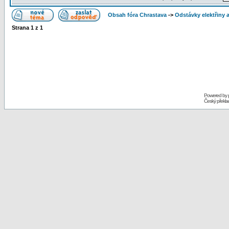
Obsah fóra Chrastava
->
Odstávky elektřiny 
Strana
1
z
1
Powered by
Český překl