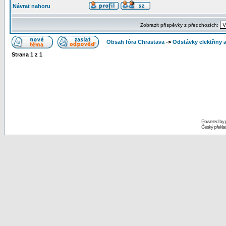
Návrat nahoru
Zobrazit příspěvky z předchozích:
Obsah fóra Chrastava
->
Odstávky elektřiny 
Strana
1
z
1
Powered by
Český překl