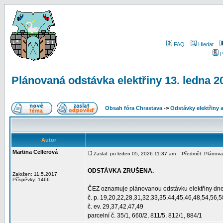
FAQ
Hledat
P
Plánovaná odstávka elektřiny 13. ledna
Obsah fóra Chrastava
->
Odstávky elektřiny 
Autor
Martina Cellerová
Zaslal: po leden 05, 2026 11:37 am
Předmět: Plánovan
ODSTÁVKA ZRUŠENA.
Založen: 11.5.2017
Příspěvky: 1466
ČEZ oznamuje plánovanou odstávku elektřiny dne 
č. p. 19,20,22,28,31,32,33,35,44,45,46,48,54,56,
č. ev. 29,37,42,47,49
parcelní č. 35/1, 660/2, 811/5, 812/1, 884/1