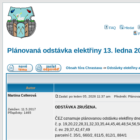
FAQ
Hledat
P
Plánovaná odstávka elektřiny 13. ledna
Obsah fóra Chrastava
->
Odstávky elektřiny 
Autor
Martina Cellerová
Zaslal: po leden 05, 2026 11:37 am
Předmět: Plánovan
ODSTÁVKA ZRUŠENA.
Založen: 11.5.2017
Příspěvky: 1465
ČEZ oznamuje plánovanou odstávku elektřiny dne 
č. p. 19,20,22,28,31,32,33,35,44,45,46,48,54,56,
č. ev. 29,37,42,47,49
parcelní č. 35/1, 660/2, 811/5, 812/1, 884/1