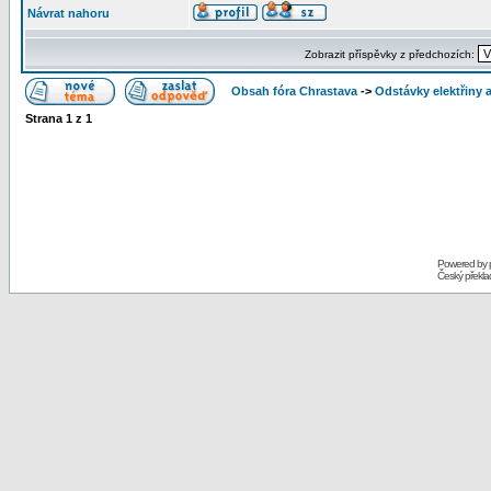
Návrat nahoru
Zobrazit příspěvky z předchozích:
Obsah fóra Chrastava
->
Odstávky elektřiny 
Strana
1
z
1
Powered by
Český překl