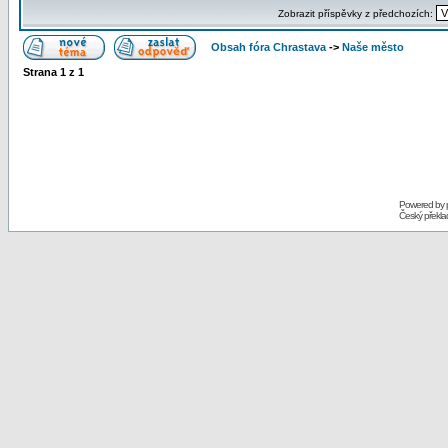
Zobrazit příspěvky z předchozích:
Obsah fóra Chrastava
->
Naše město
Strana
1
z
1
Powered by
Český překl