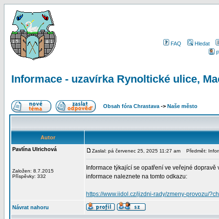
FAQ
Hledat
P
Informace - uzavírka Rynoltické ulice, M
Obsah fóra Chrastava
->
Naše město
Autor
Pavlína Ulrichová
Zaslal: pá červenec 25, 2025 11:27 am
Předmět: Inform
Informace týkající se opatření ve veřejné dopravě 
Založen: 8.7.2015
informace naleznete na tomto odkazu:
Příspěvky: 332
https://www.iidol.cz/jizdni-rady/zmeny-provozu/?
Návrat nahoru