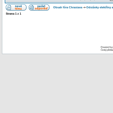
Obsah fóra Chrastava
->
Odstávky elektřiny 
Strana
1
z
1
Powered by
Český překl