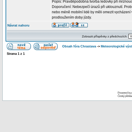
Popis: Pravděpodobná tvorba ledovky při mrznouc
Doporučení: Nebezpečí úrazů při uklouznutí. Probl
nebo méně mobilní lidé by měli omezit vycházení v
prodloužením doby jízdy.
Návrat nahoru
Zobrazit příspěvky z předchozích:
Obsah fóra Chrastava
->
Meteorologické vý
Strana
1
z
1
Powered by
Český překl