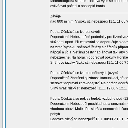
Meteorologická situace: Tlaková výše se bude pře
ovlivňovat počasí u nás teplá fronta.
______________________________________
Závěje
nad 800 m n.m. Vysoký st. nebezpečí 11.1. 11:05 ?
Popis: Očekává se tvorba závějí.
Doporučení: Nebezpečné podmínky pro řízení vozi
službami apod. Při cestování se doporučuje sledov
na zimní výbavu, sněhové řetězy a nářadí k přípa
nápojů a jídla. Většinu cesty naplánovat tak, aby
nebezpečné. Na horách dodržovat pokyny Horské 
Sněhové jazyky Nízký st. nebezpečí 11.1. 11:05 ? 
Popis: Očekává se tvorba sněhových jazyků.
Doporučení: Zhoršení sjízdnosti komunikací, někte
sledovat dopravní zpravodajství. Na horách dodrž
Silný mráz Nízký st. nebezpečí 11.1. 19:00 ? 12.1.
Popis: Očekává se pokles teploty vzduchu pod -12
Doporučení: Nebezpečí prochladnutí a omrznutí ne
vhodnou obuví. Malé děti, starší a nemocní občané
pohyb.
Ledovka Nízký st. nebezpečí 13.1. 00:00 ? 13.1. 1