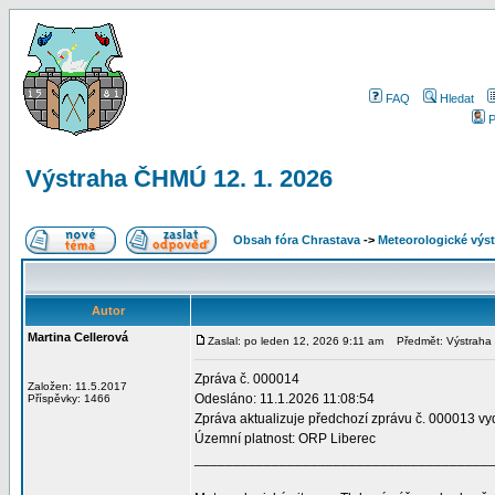
FAQ
Hledat
P
Výstraha ČHMÚ 12. 1. 2026
Obsah fóra Chrastava
->
Meteorologické vý
Autor
Martina Cellerová
Zaslal: po leden 12, 2026 9:11 am
Předmět: Výstraha 
Zpráva č. 000014
Založen: 11.5.2017
Odesláno: 11.1.2026 11:08:54
Příspěvky: 1466
Zpráva aktualizuje předchozí zprávu č. 000013 v
Územní platnost: ORP Liberec
______________________________________